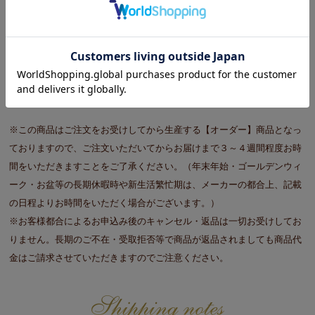
ポリエステル１００％(レース編物)
※アジャスターフック仕様(Ａ設定)
●日本製
※家庭用洗濯機ＯＫ (ネット使用)
※この商品はご注文をお受けしてから生産する【オーダー】商品となっ
ておりますので、ご注文いただいてからお届けまで３～４週間程度お時
間をいただきますことをご了承ください。（年末年始・ゴールデンウィ
ーク・お盆等の長期休暇時や新生活繁忙期は、メーカーの都合上、記載
の日程よりお時間をいただく場合がございます。）
※お客様都合によるお申込み後のキャンセル・返品は一切お受けしてお
りません。長期のご不在・受取拒否等で商品が返品されましても商品代
金はご請求させていただきますのでご注意ください。