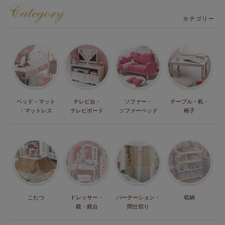
カテゴリー
ベッド・マット
テレビ台・
ソファー・
テーブル・机・
・マットレス
テレビボード
ソファーベッド
椅子
こたつ
ドレッサー・
パーテーション・
収納
鏡・鏡台
間仕切り