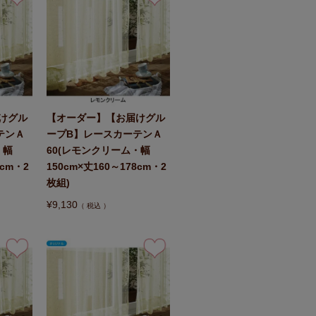
けグル
【オーダー】【お届けグル
テンＡ
ープB】レースカーテンＡ
・幅
60(レモンクリーム・幅
8cm・2
150cm×丈160～178cm・2
枚組)
¥
9,130
税込