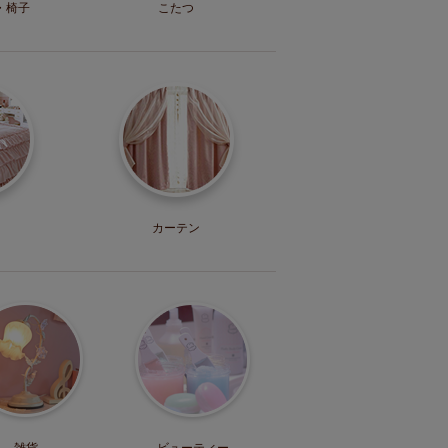
・
椅子
こたつ
カーテン
雑貨
ビューティー