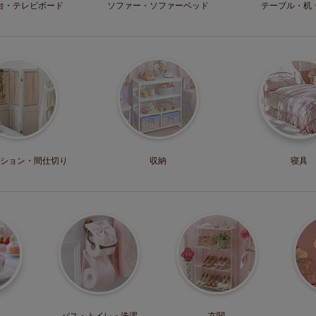
台・
テレビボード
ソファー・
ソファーベッド
テーブル・机
ション・
間仕切り
収納
寝具
バス・トイレ・
洗濯
玄関