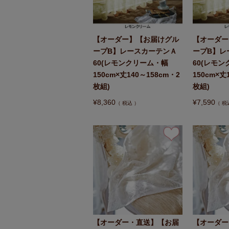
【オーダー】【お届けグル
【オーダー
ープB】レースカーテンＡ
ープB】レ
60(レモンクリーム・幅
60(レモ
150cm×丈140～158cm・2
150cm×丈
枚組)
枚組)
¥
8,360
¥
7,590
税込
税
【オーダー・直送】【お届
【オーダー