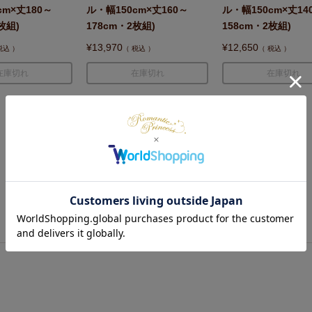
cm×丈180～
ル・幅150cm×丈160～
ル・幅150cm×丈14
枚組)
178cm・2枚組)
158cm・2枚組)
¥
13,970
¥
12,650
税込
税込
税込
在庫切れ
在庫切れ
在庫切れ
1
2
あなたにおすすめの商品