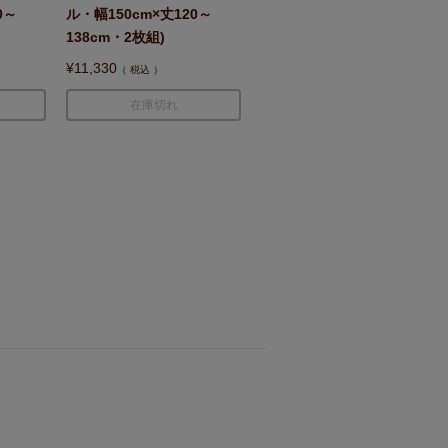
0～
ル・幅150cm×丈120～
138cm・2枚組)
¥
11,330
税込
在庫切れ