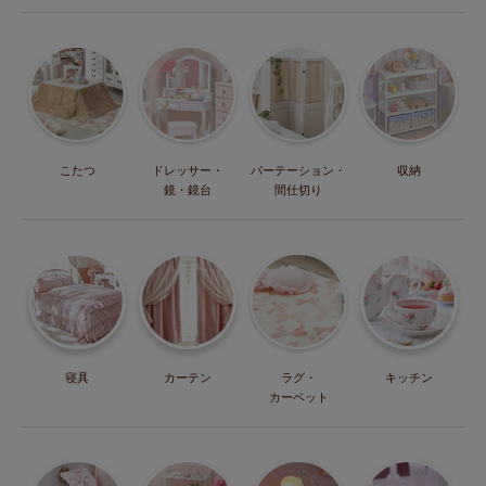
こたつ
ドレッサー・
パーテーション・
収納
鏡・鏡台
間仕切り
寝具
カーテン
ラグ・
キッチン
カーペット