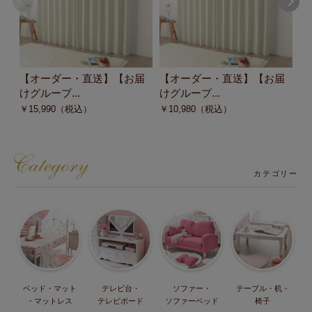
【オーダー・直送】【お届
【オーダー・直送】【お届
【
けグループ...
けグループ...
け
￥
15,990
（税込）
￥
10,980
（税込）
￥
カテゴリー
ベッド・マット
テレビ台・
ソファー・
テーブル・机・
・マットレス
テレビボード
ソファーベッド
椅子