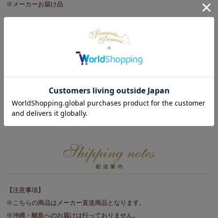
※メーカーお届け品
※この商品はご注文をお受けしてから生産する【オーダー】商品となっ
ておりますので、ご注文いただいてからお届けまで２～３週間程度お時
間をいただきますことをご了承ください。（年末年始・ゴールデンウィ
ーク・お盆等の長期休暇時や新生活繁忙期は、メーカーの都合上、記載
の日程よりお時間をいただく場合がございます。）
※お客様都合によるお申込み後のキャンセル・返品は一切お受けしてお
りません。長期のご不在・受取拒否等で商品が返品されましても商品代
金はご請求させていただきますのでご注意ください。
【注意事項】
※こちらの商品はメーカー直送商品となります。
※沖縄・離島へのお届けは行っておりません。