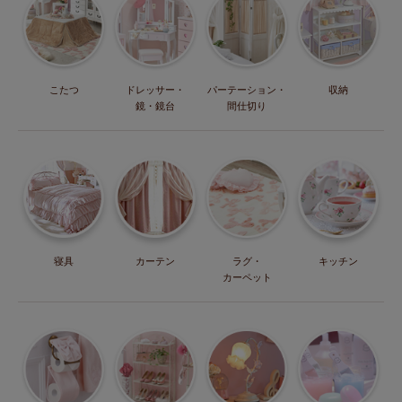
こたつ
ドレッサー・
パーテーション・
収納
鏡・鏡台
間仕切り
寝具
カーテン
ラグ・
キッチン
カーペット