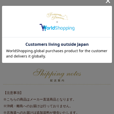
※この商品はご注文をお受けしてから生産する【オーダー】商品となっ
ておりますので、ご注文いただいてからお届けまで２～３週間程度お時
間をいただきますことをご了承ください。（年末年始・ゴールデンウィ
ーク・お盆等の長期休暇時や新生活繁忙期は、メーカーの都合上、記載
の日程よりお時間をいただく場合がございます。）
※お客様都合によるお申込み後のキャンセル・返品は一切お受けしてお
りません。長期のご不在・受取拒否等で商品が返品されましても商品代
金はご請求させていただきますのでご注意ください。
【注意事項】
※こちらの商品はメーカー直送商品となります。
※沖縄・離島へのお届けは行っておりません。
※北海道へのお届けは追加送料が発生いたします。