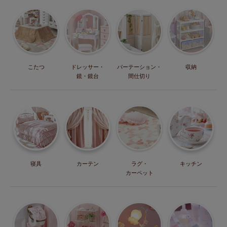
こたつ
ドレッサー・
パーテーション・
収納
鏡・鏡台
間仕切り
寝具
カーテン
ラグ・
キッチン
カーペット