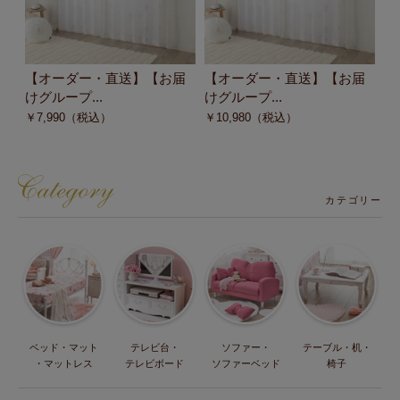
【オーダー・直送】【お届
【オーダー・直送】【お届
【
けグループ...
けグループ...
け
￥
7,990
（税込）
￥
10,980
（税込）
￥
カテゴリー
ベッド・マット
テレビ台・
ソファー・
テーブル・机・
・マットレス
テレビボード
ソファーベッド
椅子