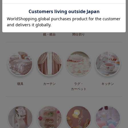
こたつ
ドレッサー・
パーテーション・
収納
鏡・鏡台
間仕切り
寝具
カーテン
ラグ・
キッチン
カーペット