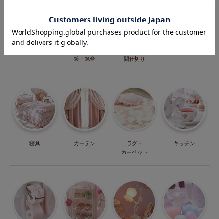
こたつ
ドレッサー・
パーテーション・
収納
鏡・鏡台
間仕切り
寝具
カーテン
ラグ・
キッチン
カーペット