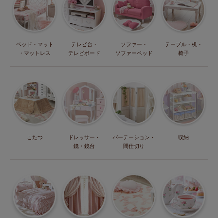
ベッド・マット
テレビ台・
ソファー・
テーブル・机・
・マットレス
テレビボード
ソファーベッド
椅子
こたつ
ドレッサー・
パーテーション・
収納
鏡・鏡台
間仕切り