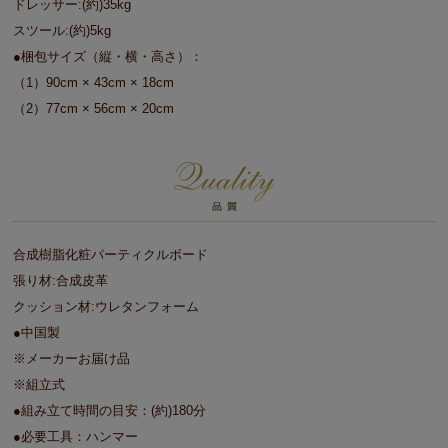
ドレッサー:(約)35kg
スツール:(約)5kg
●梱包サイズ（縦・横・高さ）：
（1）90cm × 43cm × 18cm
（2）77cm × 56cm × 20cm
合成樹脂化粧パーティクルボード
張り材:合成皮革
クッション材:ウレタンフォーム
●中国製
※メーカーお届け品
※組立式
●組み立て時間の目安：(約)180分
●必要工具：ハンマー