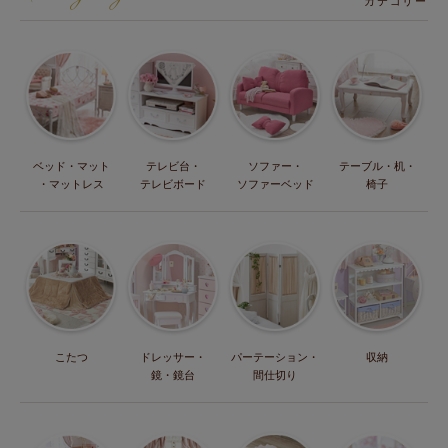
カテゴリー
ベッド・マット
テレビ台・
ソファー・
テーブル・机・
・マットレス
テレビボード
ソファーベッド
椅子
こたつ
ドレッサー・
パーテーション・
収納
鏡・鏡台
間仕切り