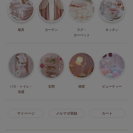
寝具
カーテン
ラグ・
キッチン
カーペット
バス・トイレ・
玄関
雑貨
ビューティー
洗濯
マイページ
メルマガ登録
カート