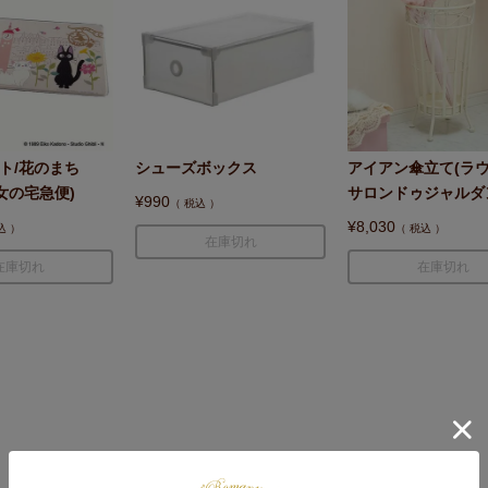
ト/花のまち
シューズボックス
アイアン傘立て(ラウ
魔女の宅急便)
サロンドゥジャルダ
¥
990
税込
¥
8,030
込
税込
在庫切れ
在庫切れ
在庫切れ
あなたにおすすめの商品