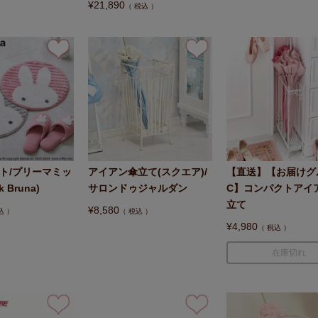
¥
21,890
税込
ト/プリーマミッ
アイアン傘立て(スクエア)/
【直送】【お届けグ
 Bruna)
サロンドゥジャルダン
C】コンパクトアイ
立て
¥
8,580
込
税込
¥
4,980
税込
在庫切れ