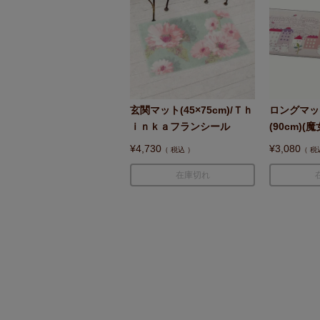
玄関マット(45×75cm)/Ｔｈ
ロングマッ
ｉｎｋａフランシール
(90cm)(
¥
4,730
¥
3,080
税込
税
在庫切れ