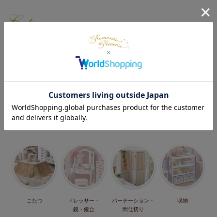
カテゴリー
ベッド・マット
テレビ台・
ソファー・
テーブル・机・
・マットレス
テレビボード
ソファーベッド
椅子
こたつ
ドレッサー・
パーテーション・
収納
鏡・鏡台
間仕切り