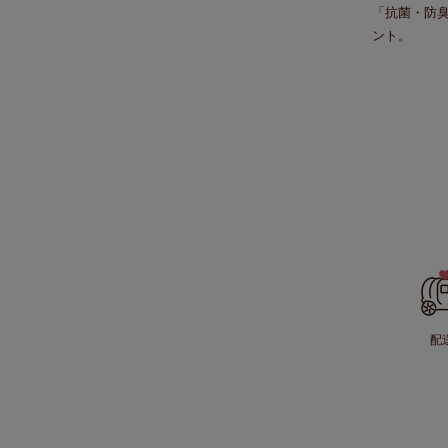
「抗菌・防
ント。
配