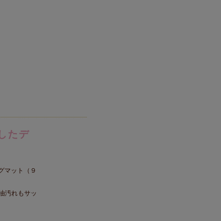
したデ
グマット（９
油汚れもサッ