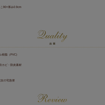
こ90×厚み0.9cm
樹脂（PVC)
防カビ・防炎素材
魔女の宅急便