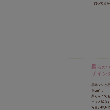
買って良か
柔らか
ザイン
黒猫ジジと
０cm）。
柔らかくて
とひと拭き
程良い厚み