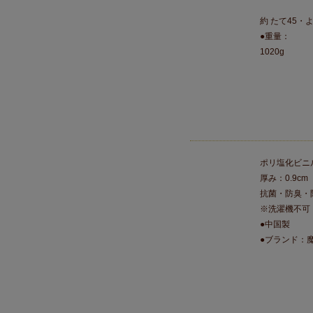
約 たて45・よ
●重量：
1020g
ポリ塩化ビニル
厚み：0.9cm
抗菌・防臭・
※洗濯機不可
●中国製
●ブランド：