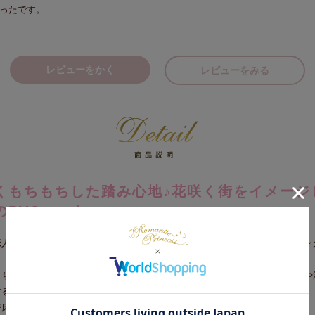
ったです。
レビューをかく
レビューをみる
くもちもちした踏み心地♪花咲く街をイメージ
のPVCマット。
恋人の白猫リリーが、バラが舞う街角をデートしているシーンが描かれたロン
もちもちとしたクッション性のあるPVC（ポリ塩化ビニル樹脂）は、水ハネや
するだけのお手入れかんたん素材。
で床を傷つけにくく、足への負担も軽減されます。