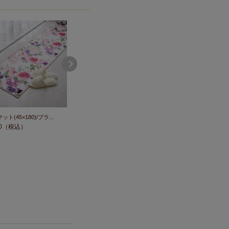
ト(45×180)/ブラ...
【今だけポイント10倍！～8/3 ...
PVCロングマット45×180/ア
0
（税込）
￥
2,530
（税込）
￥
3,850
（税込）