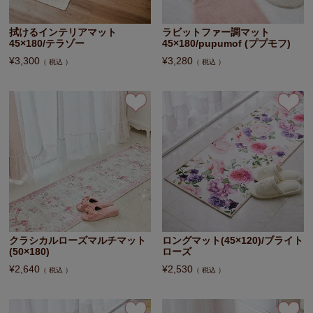
拭けるインテリアマット
ラビットファー調マット
45×180/テラゾー
45×180/pupumof (ププモフ)
¥
3,300
¥
3,280
税込
税込
クラシカルローズマルチマット
ロングマット(45×120)/ブライト
(50×180)
ローズ
¥
2,640
¥
2,530
税込
税込