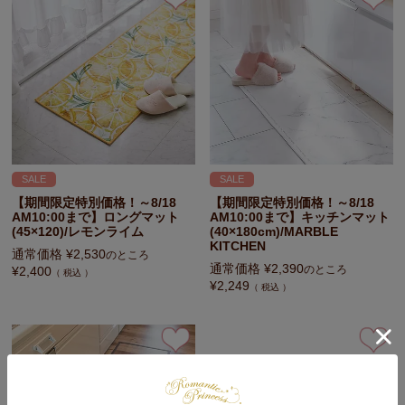
SALE
SALE
【期間限定特別価格！～8/18
【期間限定特別価格！～8/18
AM10:00まで】ロングマット
AM10:00まで】キッチンマット
(45×120)/レモンライム
(40×180cm)/MARBLE
KITCHEN
通常価格
¥
2,530
のところ
通常価格
¥
2,390
のところ
¥
2,400
税込
¥
2,249
税込