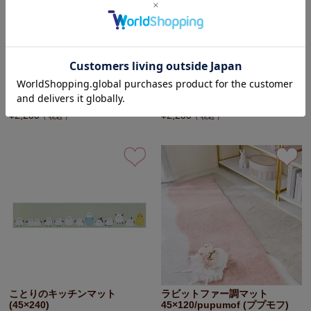
拭けるインテリアマット
ビションフリーゼのキッチンマ
45×120/テラゾー
ット(45×240)
¥
2,200
¥
2,200
税込
税込
ことりのキッチンマット
ラビットファー調マット
(45×240)
45×120/pupumof (ププモフ)