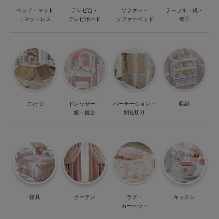
ベッド・マット
テレビ台・
ソファー・
テーブル・机・
・マットレス
テレビボード
ソファーベッド
椅子
こたつ
ドレッサー・
パーテーション・
収納
鏡・鏡台
間仕切り
寝具
カーテン
ラグ・
キッチン
カーペット