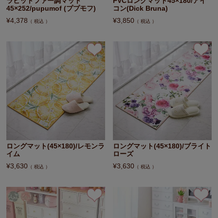
ラビットファー調マット
PVCロングマット45×180/アイ
45×252/pupumof (ププモフ)
コン(Dick Bruna)
¥
4,378
¥
3,850
税込
税込
ロングマット(45×180)/レモンラ
ロングマット(45×180)/ブライト
イム
ローズ
¥
3,630
¥
3,630
税込
税込