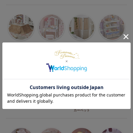
こたつ
ドレッサー・
パーテーション・
収納
鏡・鏡台
間仕切り
寝具
カーテン
ラグ・
キッチン
カーペット