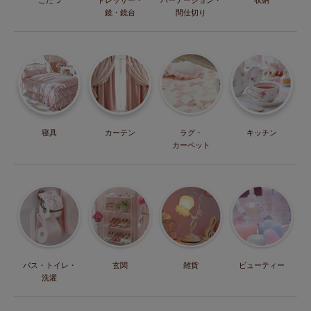
鏡・鏡台
間仕切り
寝具
カーテン
ラグ・
キッチン
カーペット
バス・トイレ・
玄関
雑貨
ビューティー
洗濯