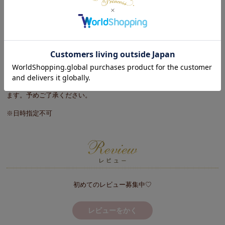
ださい。
■大型商品をご注文の際の注意事項
※商品のサイズや重さ等を目安に玄関口（エレベータ）で搬入が可能か
事前に確認をお願いします。
※重機やクレーンを使っての搬入は承っておりません。
※搬入ができずに返品となる場合は、往復運賃を請求する場合がござい
ます。予めご了承ください。
※日時指定不可
初めてのレビュー募集中♡
レビューをかく