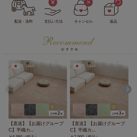
配送・送料
支払い方法
キャンセル
返品
【直送】【お届けグループ
【直送】【お届けグループ
【
C】平織カ...
C】平織カ...
C
￥
6,990
（税込）
￥
7,990
（税込）
￥