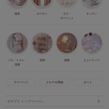
寝具
カーテン
ラグ・
キッチン
カーペット
バス・トイレ・
玄関
雑貨
ビューティー
洗濯
マイページ
メルマガ登録
カート
ロマプリ トップページへ