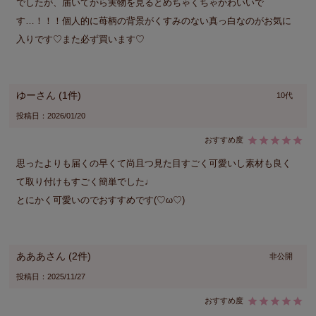
でしたが、届いてから実物を見るとめちゃくちゃかわいいで
す…！！！個人的に苺柄の背景がくすみのない真っ白なのがお気に
入りです♡また必ず買います♡
ゆー
1
10代
投稿日
2026/01/20
思ったよりも届くの早くて尚且つ見た目すごく可愛いし素材も良く
て取り付けもすごく簡単でした♩

とにかく可愛いのでおすすめです(♡ω♡)
あああ
2
非公開
投稿日
2025/11/27