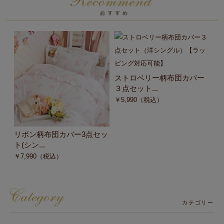
ストロベリー柄布団カバー
３点セット...
￥
5,990
（税込）
リボン柄布団カバー3点セッ
う
ト(シン...
ト
￥
7,990
（税込）
￥
カテゴリー