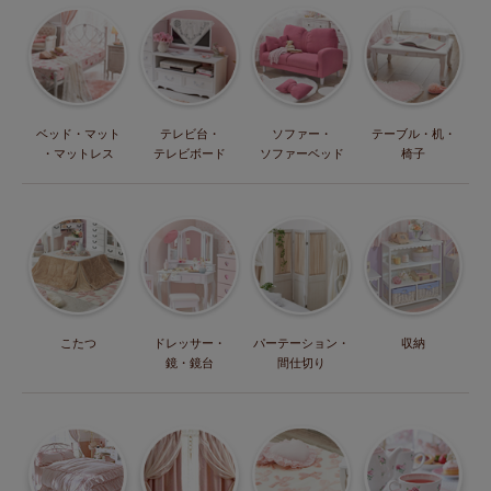
ベッド・マット
テレビ台・
ソファー・
テーブル・机・
・マットレス
テレビボード
ソファーベッド
椅子
こたつ
ドレッサー・
パーテーション・
収納
鏡・鏡台
間仕切り