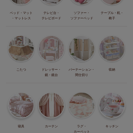
ベッド・マット
テレビ台・
ソファー・
テーブル・机・
・マットレス
テレビボード
ソファーベッド
椅子
こたつ
ドレッサー・
パーテーション・
収納
鏡・鏡台
間仕切り
寝具
カーテン
ラグ・
キッチン
カーペット