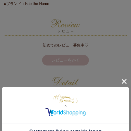
●ブランド：Fab the Home
初めてのレビュー募集中♡
レビューをかく
こまかいデコボコが心地よい
サラッと快適な肌ざわりのワッフル織りの枕カバー
凸凹感のあるワッフル状仕立てなので、肌にピタリと密着せず、サラリと心地
よくお使いいただけます。