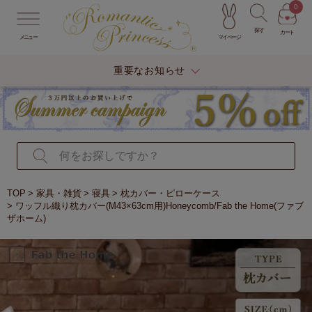
0
探す
カート
マイページ
メニュー
重要なお知らせ
TOP
家具・雑貨
寝具
枕カバー・ピローケース
ワッフル織り枕カバー(M43×63cm用)Honeycomb/Fab the Home(ファブ
ザホーム)