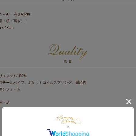
5～97・高さ62cm
縦・横・高さ）：
m x 48cm
リエステル100%
スチールパイプ、ポケットコイルスプリング、樹脂脚
タンフォーム
届け品