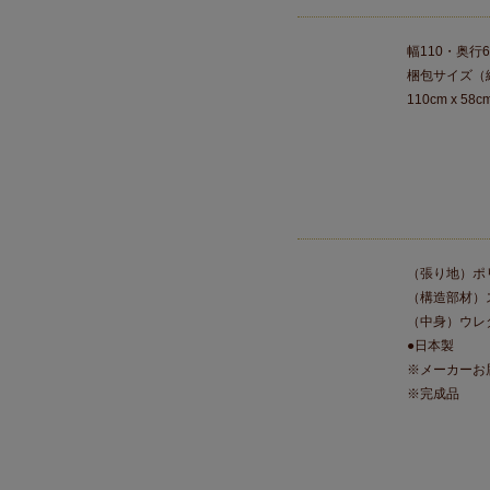
幅110・奥行6
梱包サイズ（
110cm x 58c
（張り地）ポ
（構造部材）
（中身）ウレ
●日本製
※メーカーお
※完成品