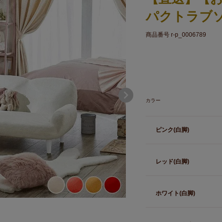
パクトラブ
商品番号
r-p_0006789
カラー
ピンク(白脚)
レッド(白脚)
ホワイト(白脚)