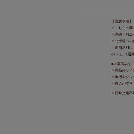
【注意事項】
※こちらの商
※沖縄・離島
※北海道への
追加送料につ
のうえ、1週
■大型商品を
※商品のサイ
※重機やクレ
※搬入ができ
※日時指定不