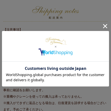
【注意事項】
※こちらの商品はメーカー直送商品となります。
※沖縄・離島へのお届けは行っておりません。
※北海道へのお届けは追加送料が発生いたします。
追加送料につきましては、当店より追加送料をお見積りのうえ、メー
ルにてご案内いたします。内容をご確認のうえ、1週間以内にご返信く
ださい。
■大型商品をご注文の際の注意事項
※商品のサイズや重さ等を目安に玄関口（エレベータ）で搬入が可能か
事前に確認をお願いします。
※重機やクレーンを使っての搬入は承っておりません。
※搬入ができずに返品となる場合は、往復運賃を請求する場合がござい
ます。予めご了承ください。