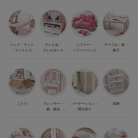
ベッド・マット
テレビ台・
ソファー・
テーブル・机・
・マットレス
テレビボード
ソファーベッド
椅子
こたつ
ドレッサー・
パーテーション・
収納
鏡・鏡台
間仕切り