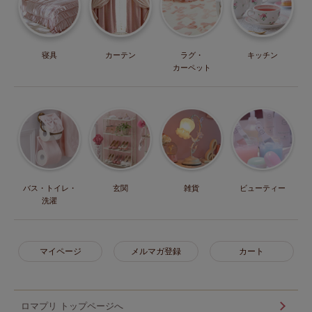
寝具
カーテン
ラグ・
キッチン
カーペット
バス・トイレ・
玄関
雑貨
ビューティー
洗濯
マイページ
メルマガ登録
カート
ロマプリ トップページへ