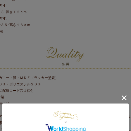
内寸〕
３３･深さ１２ｃｍ
内寸〕
行３５･高さ１６ｃｍ
kg
ガニー・籐・ＭＤＦ（ラッカー塗装）
０％・ポリエステル２０％
に配線コード穴１個付
ア製
届け品
アンティーク加工を施しており、商品によって若干色・風合いが異なる場合がござ
素材のため、商品により多少風合いが異なる場合がございます。
いただくと、多少黄味を帯びたアンティークな風合いに変化する場合がございます