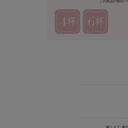
この商品の他のバ
幅１０７･奥