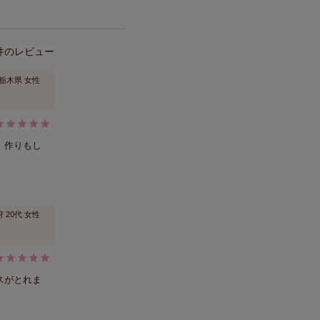
栃木県
女性
。作りもし
府
20代
女性
スがとれま