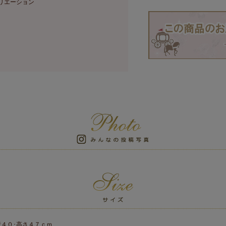
リエーション
行４０･高さ４７ｃｍ