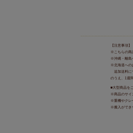
【注意事項】
※こちらの商
※沖縄・離島
※北海道への
追加送料につ
のうえ、1週
■大型商品を
※商品のサイ
※重機やクレ
※搬入ができ