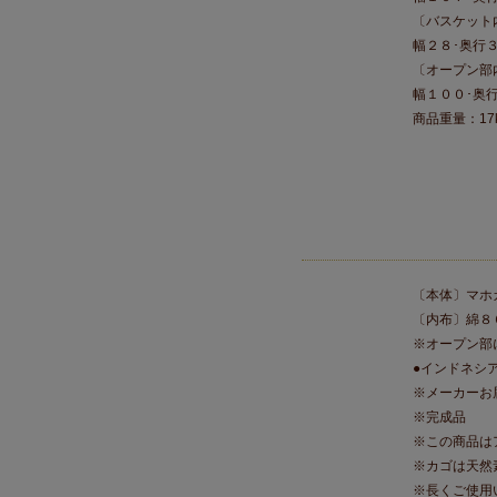
〔バスケット
幅２８･奥行
〔オープン部
幅１００･奥
商品重量：17
〔本体〕マホ
〔内布〕綿８
※オープン部
●インドネシ
※メーカーお
※完成品
※この商品は
※カゴは天然
※長くご使用