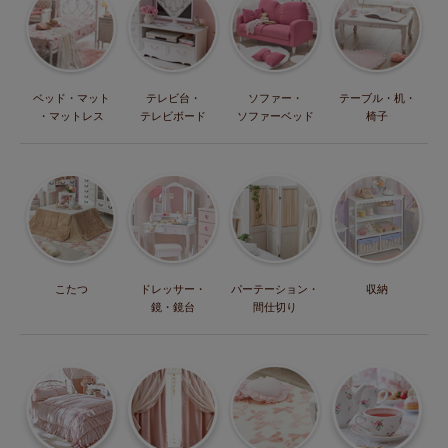
ベッド・マット
テレビ台・
ソファー・
テーブル・机・
・マットレス
テレビボード
ソファーベッド
椅子
こたつ
ドレッサー・
パーテーション・
収納
鏡・鏡台
間仕切り