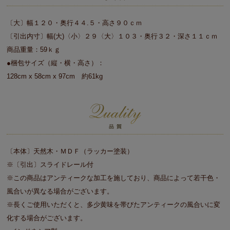
〔大〕幅１２０・奥行４４.５・高さ９０ｃｍ
〔引出内寸〕幅(大)〈小〉２９〈大〉１０３・奥行３２・深さ１１ｃｍ
商品重量：59ｋｇ
●梱包サイズ（縦・横・高さ）：
128cm x 58cm x 97cm 約61kg
〔本体〕天然木・ＭＤＦ（ラッカー塗装）
※〔引出〕スライドレール付
※この商品はアンティークな加工を施しており、商品によって若干色・
風合いが異なる場合がございます。
※長くご使用いただくと、多少黄味を帯びたアンティークの風合いに変
化する場合がございます。