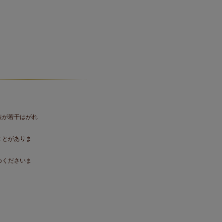
装が若干はがれ
ことがありま
めくださいま