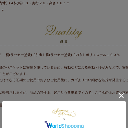
内寸〕(４杯)幅６３・奥行２６・高さ１８ｃｍ
ｋｇ
Ｆ・桐(ラッカー塗装)〔引出〕柳(ラッカー塗装)〔内布〕ポリエステル１００％
材のバスケットに塗装を施しているため、移動などによる振動・ゆがみなどで、塗
ことがございます。
だけでなく初期のご使用中およびご使用後に、カゴより白い細かな破片が発生する
に軽減されますが、商品の特性上、起こりうる現象ですので、ご了承の上お買い求
届け品