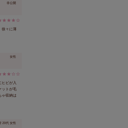
非公開
、徐々に薄
女性
にヒビが入
ケットが毛
ちゃ収納は
府
20代
女性