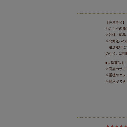
【注意事項】
※こちらの商
※沖縄・離島
※北海道への
追加送料につ
のうえ、1週
■大型商品を
※商品のサイ
※重機やクレ
※搬入ができ