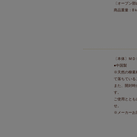
〔オープン部
商品重量：8
〔本体〕ＭＤ
●中国製
※天然の柳素
て落ちている
また、開封時
す。
ご使用ととも
せ。
※メーカーお