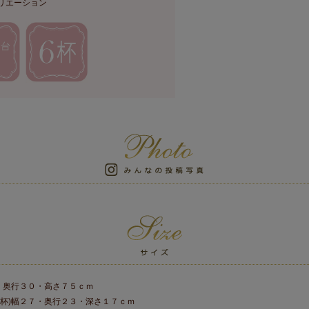
リエーション
０・奥行３０・高さ７５ｃｍ
４杯)幅２７・奥行２３・深さ１７ｃｍ