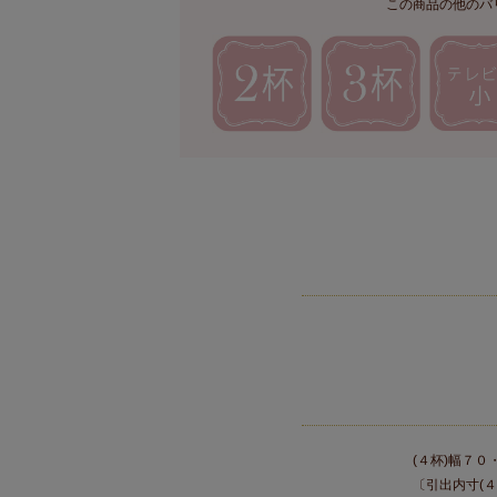
この商品の他のバ
(４杯)幅７
〔引出内寸(