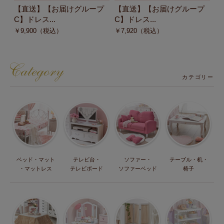
【直送】【お届けグループ
【直送】【お届けグループ
【
C】ドレス...
C】ドレス...
C
￥
9,900
（税込）
￥
7,920
（税込）
￥
カテゴリー
ベッド・マット
テレビ台・
ソファー・
テーブル・机・
・マットレス
テレビボード
ソファーベッド
椅子