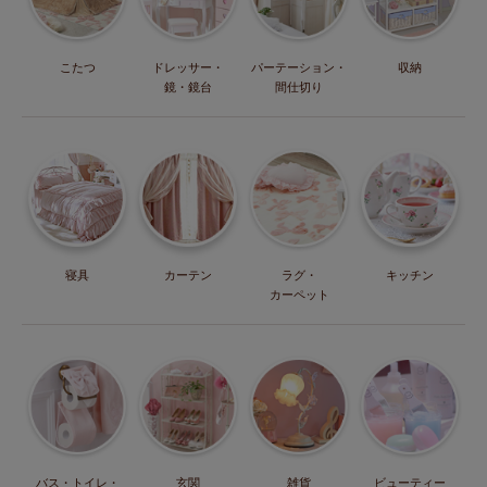
こたつ
ドレッサー・
パーテーション・
収納
鏡・鏡台
間仕切り
寝具
カーテン
ラグ・
キッチン
カーペット
バス・トイレ・
玄関
雑貨
ビューティー