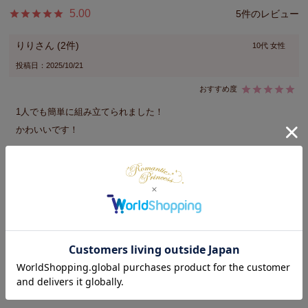
5.00
5
りり
2
10代
女性
投稿日
2025/10/21
1人でも簡単に組み立てられました！

かわいいです！
かおこ
1
東京都
30代
投稿日
2021/01/05
お値段もお手頃で、見た目もイメージ通りでとても可愛かったで
す！