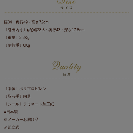
幅34・奥行49・高さ72cm
〔引出内寸〕(約)幅28.5・奥行43・深さ17.5cm
〔重量〕3.3Kg
〔耐荷重〕8Kg
〔本体〕ポリプロピレン
〔取っ手〕陶器
〔シール〕ラミネート加工紙
●日本製
※メーカーお届け品
※組立式