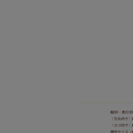
幅90・奥行30
〔引出内寸〕約
〔カゴ内寸〕約
梱包サイズ（