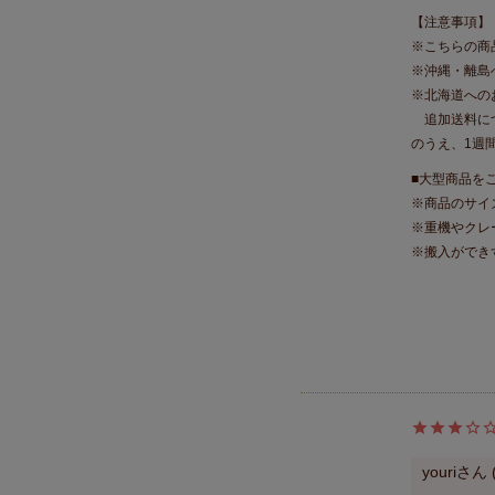
【注意事項】
※こちらの商
※沖縄・離島
※北海道への
追加送料につ
のうえ、1週
■大型商品を
※商品のサイ
※重機やクレ
※搬入ができ
youri