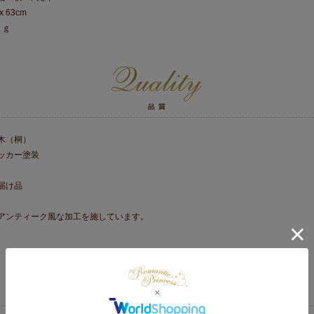
x 63cm
ｋｇ
木（桐）
ッカー塗装
届け品
アンティーク風な加工を施しています。