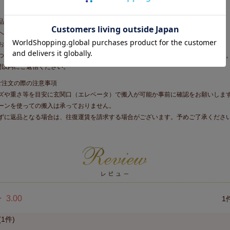
品はメーカー直送商品となります。
へのお届けは行っておりません。
お届けは追加送料が発生いたします。
きましては、当店より追加送料をお見積りのうえ、メールにてご案内いたします
間以内にご返信ください。
ご注文の際の注意事項
ズや重さ等を目安に玄関口（エレベータ）で搬入が可能か事前に確認をお願いしま
ーンを使っての搬入は承っておりません。
ずに返品となる場合は、往復運賃を請求する場合がございます。予めご了承くださ
3.00
1
1