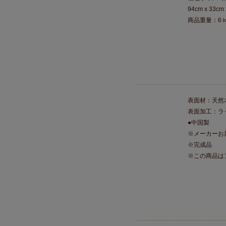
94cm x 33cm 
商品重量：6
表面材：天然
表面加工：ラ
●中国製
※メーカーお
※完成品
※この商品は