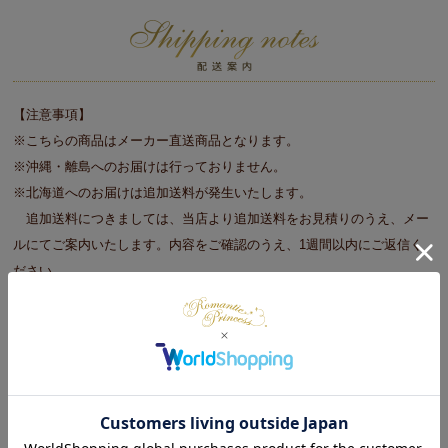
【注意事項】
※こちらの商品はメーカー直送商品となります。
※沖縄・離島へのお届けは行っておりません。
※北海道へのお届けは追加送料が発生いたします。
追加送料につきましては、当店より追加送料をお見積りのうえ、メー
ルにてご案内いたします。内容をご確認のうえ、1週間以内にご返信く
ださい。
■大型商品をご注文の際の注意事項
※商品のサイズや重さ等を目安に玄関口（エレベータ）で搬入が可能か
事前に確認をお願いします。
※重機やクレーンを使っての搬入は承っておりません。
※搬入ができずに返品となる場合は、往復運賃を請求する場合がござい
ます。予めご了承ください。