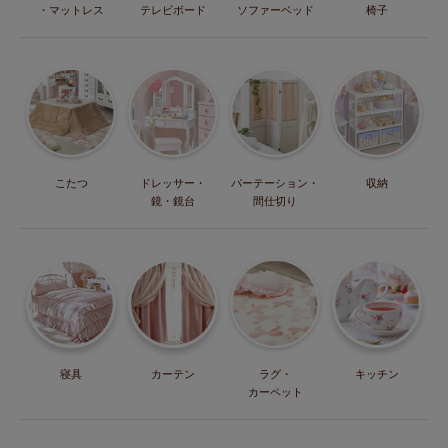
・マットレス
テレビボード
ソファーベッド
椅子
こたつ
ドレッサー・
パーテーション・
収納
鏡・鏡台
間仕切り
寝具
カーテン
ラグ・
キッチン
カーペット