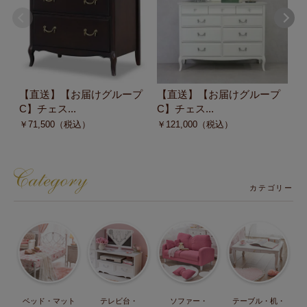
【直送】【お届けグループ
【直送】【お届けグループ
【
C】チェス...
C】チェス...
C
￥
71,500
（税込）
￥
121,000
（税込）
￥
カテゴリー
ベッド・マット
テレビ台・
ソファー・
テーブル・机・