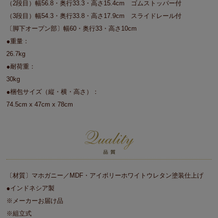
（2段目）幅56.8・奥行33.3・高さ15.4cm ゴムストッパー付
（3段目）幅54.3・奥行33.8・高さ17.9cm スライドレール付
〔脚下オープン部〕幅60・奥行33・高さ10cm
●重量：
26.7kg
●耐荷重：
30kg
●梱包サイズ（縦・横・高さ）：
74.5cm x 47cm x 78cm
〔材質〕マホガニー／MDF・アイボリーホワイトウレタン塗装仕上げ
●インドネシア製
※メーカーお届け品
※組立式