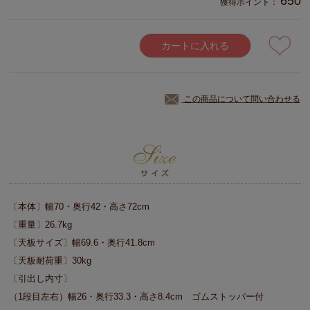
650
獲得ポイント：
カートに入れる
この商品について問い合わせる
〔本体〕幅70・奥行42・高さ72cm
〔重量〕26.7kg
〔天板サイズ〕幅69.6・奥行41.8cm
〔天板耐荷重〕30kg
〔引出し内寸〕
（1段目左右）幅26・奥行33.3・高さ8.4cm ゴムストッパー付