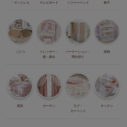
・マットレス
テレビボード
ソファーベッド
椅子
こたつ
ドレッサー・
パーテーション・
収納
鏡・鏡台
間仕切り
寝具
カーテン
ラグ・
キッチン
カーペット