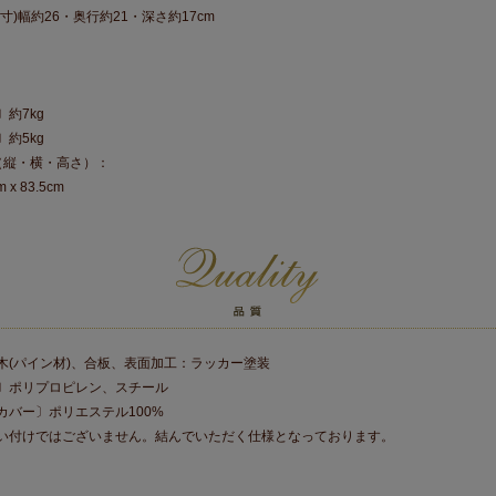
寸)幅約26・奥行約21・深さ約17cm
約7kg
約5kg
（縦・横・高さ）：
m x 83.5cm
木(パイン材)、合板、表面加工：ラッカー塗装
〕ポリプロピレン、スチール
カバー〕ポリエステル100%
い付けではございません。結んでいただく仕様となっております。