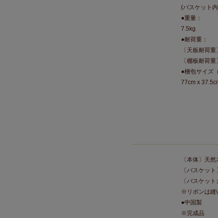
(バスケット内
●重量：
7.5kg
●耐荷重：
〔天板耐荷重〕
〔棚板耐荷重〕
●梱包サイズ
77cm x 37.5c
〔本体〕天然
〔バスケット
〔バスケット
※リボンは縫
●中国製
※完成品