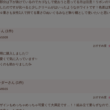
部分は下が抜けているのでカゴなしで使おうと思ってる方は注意！リボンの
したのですが比べると少しクリームがはいったようなホワイトです！色差は
☺︎重さも女性1人で持てる重さ◎ぬいぐるみなど飾り棚として使いたいと思
1
/10/28
用に購入しました♡

愛くて気に入っています✨

くのも助かりました🥳
ンダー
1
/05/15
ザインもめっちゃめっちゃ可愛くて大満足です…！！組み立て要らずなので