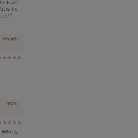
マントルピ
気になりま
います♡
30代
女性
非公開
、簡単にお