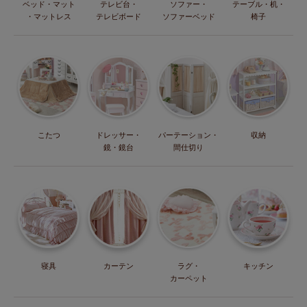
ベッド・マット
テレビ台・
ソファー・
テーブル・机・
・マットレス
テレビボード
ソファーベッド
椅子
こたつ
ドレッサー・
パーテーション・
収納
鏡・鏡台
間仕切り
寝具
カーテン
ラグ・
キッチン
カーペット