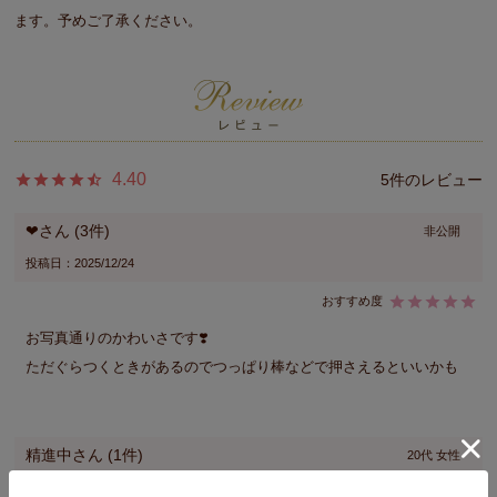
ます。予めご了承ください。
4.40
5
❤︎
3
非公開
投稿日
2025/12/24
お写真通りのかわいさです❣️

ただぐらつくときがあるのでつっぱり棒などで押さえるといいかも
精進中
1
20代
女性
投稿日
2025/03/30