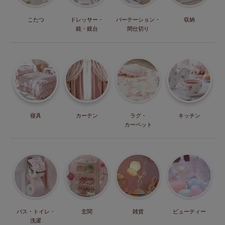
こたつ
ドレッサー・
パーテーション・
収納
鏡・鏡台
間仕切り
寝具
カーテン
ラグ・
キッチン
カーペット
バス・トイレ・
玄関
雑貨
ビューティー
洗濯