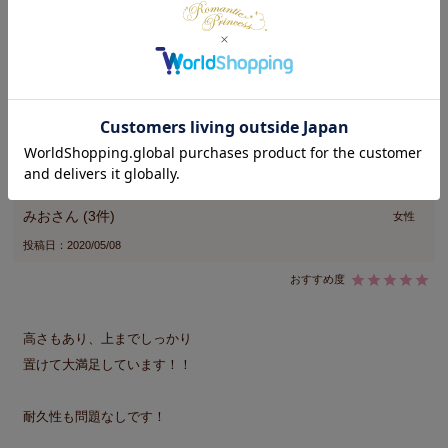
デザインも可愛いし、意外と軽いので女性一人でも組み立てれる方
はいらっしゃると思います。ただ、最後の一手である下のネジ付き
の滑り止めが、一つだけ入りませんでした…可愛いデザインなの
で、星４です。
みお
3
女性
投稿日
2020/05/08
高さもあり、上までしっかり

置けて大満足しています！！

耐久性も問題なしです！
