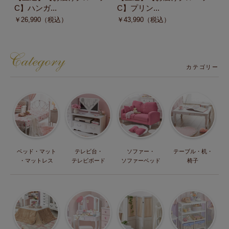
C】ハンガ...
C】プリン...
D
￥
26,990
（税込）
￥
43,990
（税込）
￥
カテゴリー
ベッド・マット
テレビ台・
ソファー・
テーブル・机・
・マットレス
テレビボード
ソファーベッド
椅子