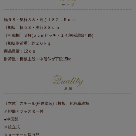
幅５８・奥行３８・高さ１８２．５ｃｍ
〔棚板〕幅５３・奥行３８ｃｍ
〔可動棚〕３枚(５ｃｍピッチ・１４段階調節可能)
〔棚板耐荷重〕約２０ｋｇ
商品重量：12ｋｇ
耐荷重：棚板上段・中段5kg/下段15kg
〔本体〕スチール(粉体塗装)〔棚板〕化粧繊維板
※脚部アジャスター付
●中国製
※組立式
※メーカーお届け品