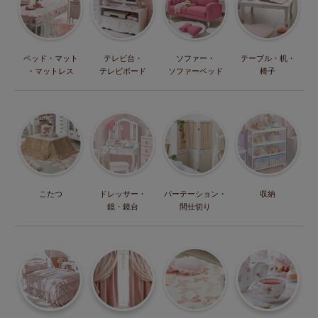
ベッド・マット
テレビ台・
ソファー・
テーブル・机・
・マットレス
テレビボード
ソファーベッド
椅子
こたつ
ドレッサー・
パーテーション・
収納
鏡・鏡台
間仕切り