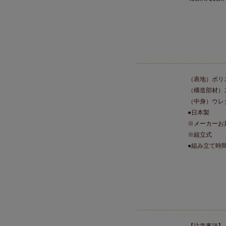
（表地）ポリエ
（構造部材）
（中身）ウレ
●日本製
※メーカーお
※組立式
●組み立て時間
【注意事項】