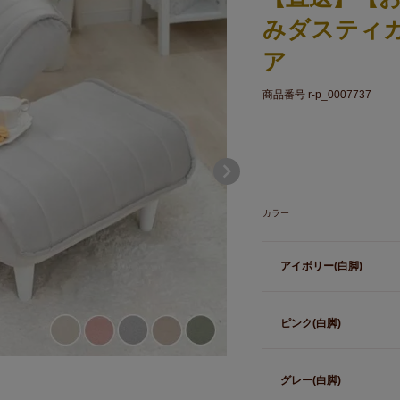
みダスティ
ア
商品番号
r-p_0007737
カラー
アイボリー(白脚)
ピンク(白脚)
グレー(白脚)