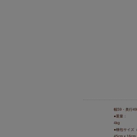
幅59・奥行49
●重量：
4kg
●梱包サイズ
45cm x 16cm 