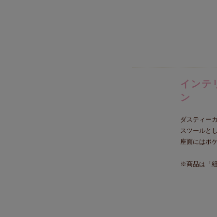
インテ
ン
ダスティー
スツールと
座面にはポケ
※商品は「