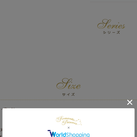
・高さ31cm
（縦・横・高さ）：
x 66cm