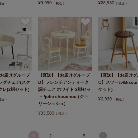
¥
9,990
¥
28,980
税込
税込
税込
お届けグループ
【直送】【お届けグループ
【直送】【お届けグ
ングチェア(スク
D】フレンチアンティーク
C】スツール/Biscui
クレ(2脚セット)
調チェア ホワイト 2脚セッ
ケット)
ト /jolie chouchou (ジョ
¥
6,930
税込
税込
リーシュシュ)
¥
93,500
税込
1
2
…
5