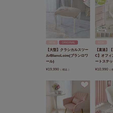
NEW
ORIGINAL
NEW
【大型】クラシカルスツー
【直送】【
ル/BlancLoire(ブランロワ
C】オフィ
ール)
ートステッ
¥
19,990
¥
10,990
税込