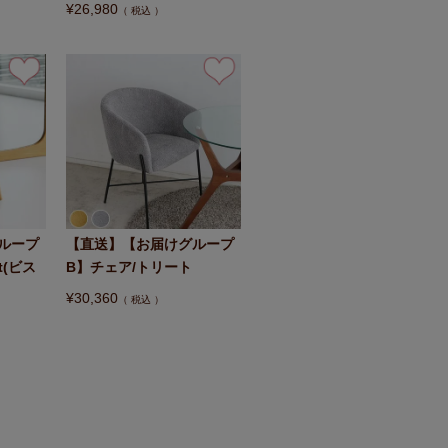
¥
26,980
税込
ループ
【直送】【お届けグループ
t(ビス
B】チェア/トリート
¥
30,360
税込