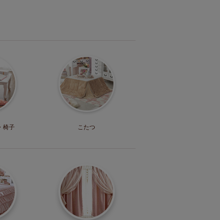
・
椅子
こたつ