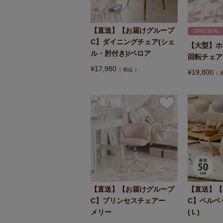
【直送】【お届けグループ
ORIGINAL
C】ダイニングチェア(シェ
【大型】ホ
ル・肘付き)/ベロア
回転チェア
¥
17,980
税込
¥
19,800
【直送】【お届けグループ
【直送】【
C】プリンセスチェアー
C】ベルベ
メリー
(Ｌ)