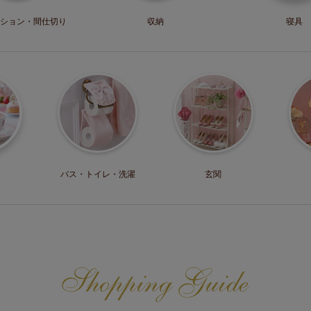
ション・
間仕切り
収納
寝具
バス・トイレ・
洗濯
玄関