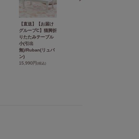
【直送】【お届け
【直送】【お届け
【
グループC】猫脚折
グループC】プリン
グ
りたたみテーブル
セスチェアー ハ
ィ
小(引出
ニー
ン
無)/Ruban(リュバ
13,860円
ル
(税込)
ン)
ア
15,990円
1
(税込)