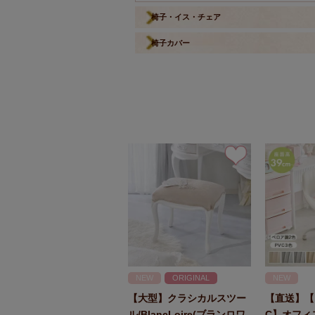
椅子・イス・チェア
椅子カバー
NEW
ORIGINAL
NEW
【大型】クラシカルスツー
【直送】【
ル/BlancLoire(ブランロワ
C】オフィ