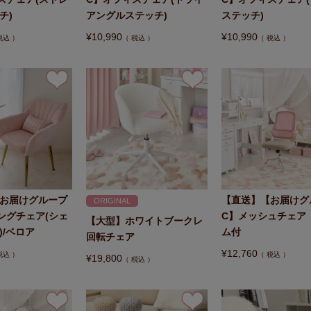
チ)
アングルステッチ)
ステッチ)
¥
10,990
¥
10,990
税込
税込
税込
お届けグループ
【直送】【お届けグ
ORIGINAL
ングチェア(シェ
C】メッシュチェア
【大型】ホワイトブークレ
)/ベロア
ム付
回転チェア
¥
12,760
税込
税込
¥
19,800
税込