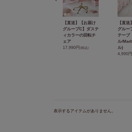
【直送】【お届け
【直送】【お届け
【直送
グループC】ネスト
グループC】ダステ
グルー
テーブル(ラウン
ィカラーの回転チ
テーブ
ド)/Marble(マーブ
ェア
ル/Mar
ル)
17,990円
ル)
(税込)
8,990円
4,990
(税込)
表示するアイテムがありません。