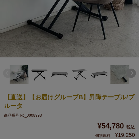
【直送】【お届けグループB】昇降テーブル/ブ
ルータ
商品番号
r-p_0008993
¥
54,780
税込
¥
19,250