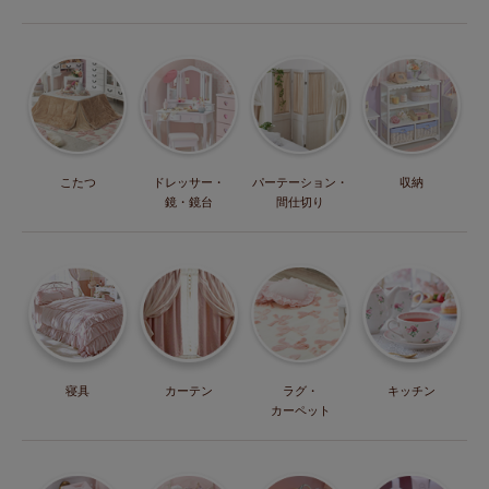
こたつ
ドレッサー・
パーテーション・
収納
鏡・鏡台
間仕切り
寝具
カーテン
ラグ・
キッチン
カーペット