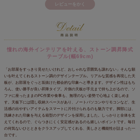
レビューをかく
憧れの海外インテリアを叶える、ストーン調昇降式
テーブル(幅69cm)
「お部屋をすっきり見せたいけれど、おしゃれな雰囲気も譲れない」そんな願
いを叶えてくれるストーン調のデザインテーブル。リアルな質感を再現した天
板が、お部屋をぐっと垢抜けた都会的な印象へと導きます。デザイン性はもち
ろん、使い勝手が良い昇降タイプ。片側の天板が手元まで持ち上がるので、ソ
ファに座ったままのPC作業や食事も、無理のない姿勢で心地よく楽しめま
す。天板下には隠し収納スペースがあり、ノートパソコンやリモコンなど、生
活感の出やすいアイテムをスマートに片付けられるのも魅力です。脚部には、
洗練された印象を与える箱型のデザインを採用しました。しっかりと全体を支
えてくれるので、ぐらつきにくく安定感があるのも嬉しいポイントです。毎日
の何気ないひとときをクラスアップしてくれる、美しさと機能性が詰まった一
台です。