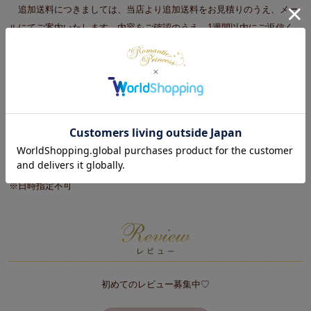
追加送料につきましては、当店より追加送料をお見積りのうえ、メー
ルにてご案内いたします。内容をご確認のうえ、1週間以内にご返信く
ださい。
■大型商品をご注文の際の注意事項
※商品のサイズや重さ等を目安に玄関口（エレベータ）で搬入が可能か
事前に確認をお願いします。
※重機やクレーンを使っての搬入は承っておりません。
※搬入ができずに返品となる場合は、往復運賃を請求する場合がござい
ます。予めご了承ください。
※日時指定不可
初めてのレビュー募集中♡