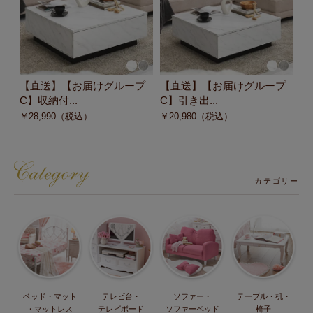
【直送】【お届けグループ
【直送】【お届けグループ
【
C】収納付...
C】引き出...
C
￥
28,990
（税込）
￥
20,980
（税込）
￥
カテゴリー
ベッド・マット
テレビ台・
ソファー・
テーブル・机・
・マットレス
テレビボード
ソファーベッド
椅子