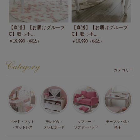
【直送】【お届けグループ
【直送】【お届けグループ
【
C】取っ手...
C】取っ手...
C
￥
19,990
（税込）
￥
16,990
（税込）
￥
カテゴリー
ベッド・マット
テレビ台・
ソファー・
テーブル・机・
・マットレス
テレビボード
ソファーベッド
椅子