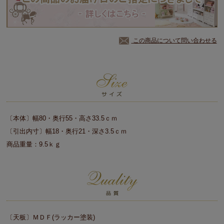
この商品について問い合わせる
〔本体〕幅80・奥行55・高さ33.5ｃｍ
〔引出内寸〕幅18・奥行21・深さ3.5ｃｍ
商品重量：9.5ｋｇ
〔天板〕ＭＤＦ(ラッカー塗装)