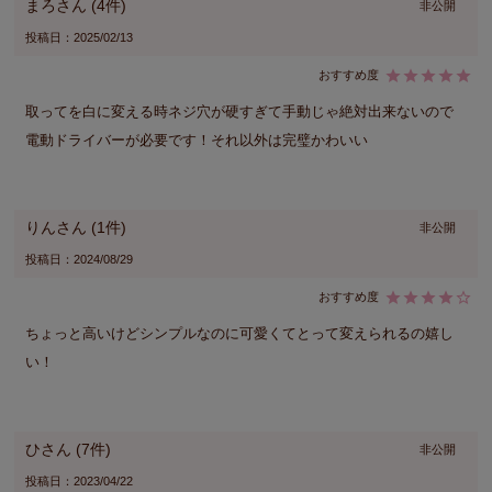
まろ
4
非公開
投稿日
2025/02/13
取ってを白に変える時ネジ穴が硬すぎて手動じゃ絶対出来ないので
電動ドライバーが必要です！それ以外は完璧かわいい
りん
1
非公開
投稿日
2024/08/29
ちょっと高いけどシンプルなのに可愛くてとって変えられるの嬉し
い！
ひ
7
非公開
投稿日
2023/04/22