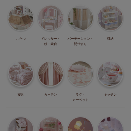
こたつ
ドレッサー・
パーテーション・
収納
鏡・鏡台
間仕切り
寝具
カーテン
ラグ・
キッチン
カーペット