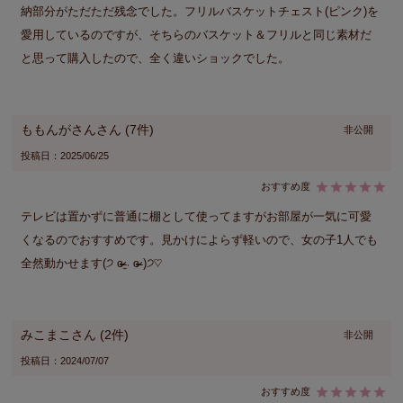
納部分がただただ残念でした。フリルバスケットチェスト(ピンク)を
愛用しているのですが、そちらのバスケット＆フリルと同じ素材だ
と思って購入したので、全く違いショックでした。
ももんがさん
7
非公開
投稿日
2025/06/25
テレビは置かずに普通に棚として使ってますがお部屋が一気に可愛
くなるのでおすすめです。見かけによらず軽いので、女の子1人でも
全然動かせます(੭ ɞ̴̶̷ ܁̫ ɞ̴̶̷ )੭♡
みこまこ
2
非公開
投稿日
2024/07/07