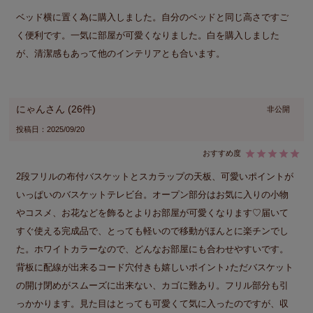
ベッド横に置く為に購入しました。自分のベッドと同じ高さですご
く便利です。一気に部屋が可愛くなりました。白を購入しました
が、清潔感もあって他のインテリアとも合います。
にゃん
26
非公開
投稿日
2025/09/20
2段フリルの布付バスケットとスカラップの天板、可愛いポイントが
いっぱいのバスケットテレビ台。オープン部分はお気に入りの小物
やコスメ、お花などを飾るとよりお部屋が可愛くなります♡届いて
すぐ使える完成品で、とっても軽いので移動がほんとに楽チンでし
た。ホワイトカラーなので、どんなお部屋にも合わせやすいです。
背板に配線が出来るコード穴付きも嬉しいポイント♪ただバスケット
の開け閉めがスムーズに出来ない、カゴに難あり。フリル部分も引
っかかります。見た目はとっても可愛くて気に入ったのですが、収