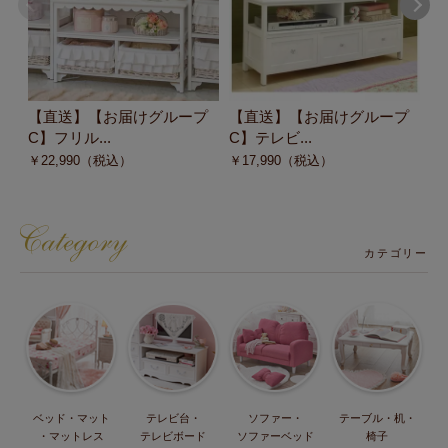
【直送】【お届けグループ
【直送】【お届けグループ
【
C】フリル...
C】テレビ...
C
￥
22,990
（税込）
￥
17,990
（税込）
￥
カテゴリー
ベッド・マット
テレビ台・
ソファー・
テーブル・机・
・マットレス
テレビボード
ソファーベッド
椅子