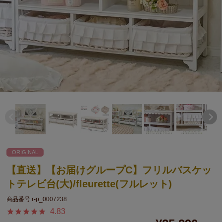
ORIGINAL
【直送】【お届けグループC】フリルバスケッ
トテレビ台(大)/fleurette(フルレット)
商品番号
r-p_0007238
4.83