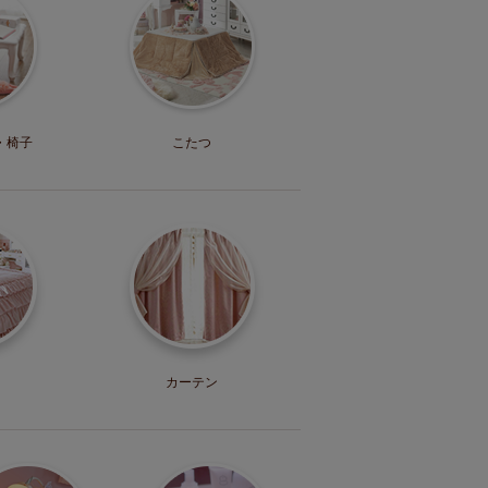
・
椅子
こたつ
カーテン