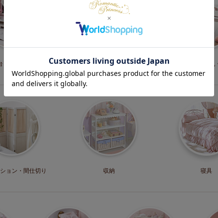
台・
テレビボード
ソファー・
ソファーベッド
テーブル・机
ション・
間仕切り
収納
寝具