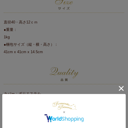
直径40・高さ12ｃｍ
●重量：
1kg
●梱包サイズ（縦・横・高さ）：
41cm x 41cm x 14.5cm
カバー：ポリエステル
中身：低反発ウレタン、チップウレタン
手洗い
※カバーのみ（本体は洗えません）
●中国製