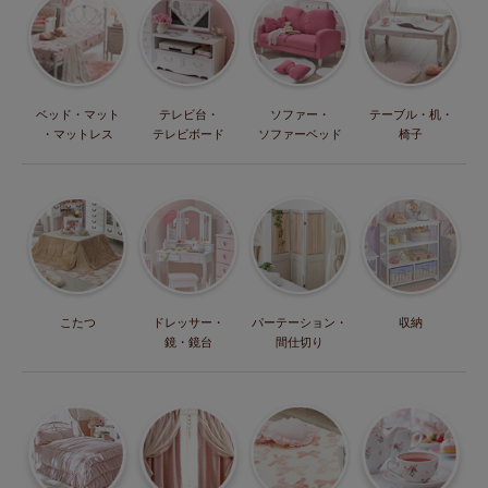
ベッド・マット
テレビ台・
ソファー・
テーブル・机・
・マットレス
テレビボード
ソファーベッド
椅子
こたつ
ドレッサー・
パーテーション・
収納
鏡・鏡台
間仕切り