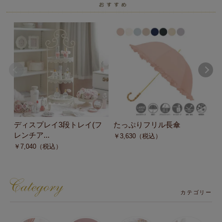
ディスプレイ3段トレイ(フ
たっぷりフリル長傘
た
レンチア...
み
￥
3,630
（税込）
￥
7,040
（税込）
￥
カテゴリー