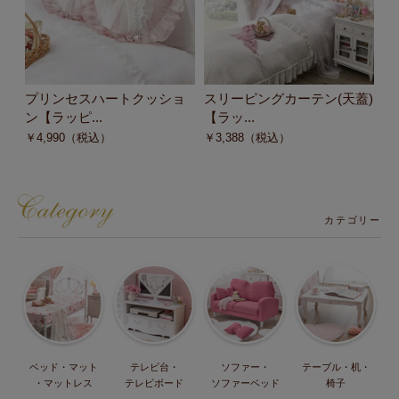
プリンセスハートクッショ
スリーピングカーテン(天蓋)
シ
ン【ラッピ...
【ラッ...
カ
￥
4,990
（税込）
￥
3,388
（税込）
￥
カテゴリー
ベッド・マット
テレビ台・
ソファー・
テーブル・机・
・マットレス
テレビボード
ソファーベッド
椅子