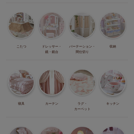
こたつ
ドレッサー・
パーテーション・
収納
鏡・鏡台
間仕切り
寝具
カーテン
ラグ・
キッチン
カーペット