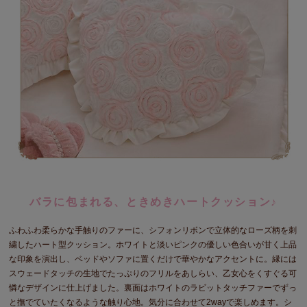
バラに包まれる、ときめきハートクッション♪
ふわふわ柔らかな手触りのファーに、シフォンリボンで立体的なローズ柄を刺
繍したハート型クッション。ホワイトと淡いピンクの優しい色合いが甘く上品
な印象を演出し、ベッドやソファに置くだけで華やかなアクセントに。縁には
スウェードタッチの生地でたっぷりのフリルをあしらい、乙女心をくすぐる可
憐なデザインに仕上げました。裏面はホワイトのラビットタッチファーでずっ
と撫でていたくなるような触り心地。気分に合わせて2wayで楽しめます。シ