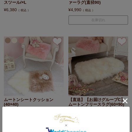
スツール/×L
ァーラグ(直径90)
¥
6,380
¥
4,990
税込
税込
在庫切れ
ムートンシートクッション
【直送】【お届けグループC】
(40×40)
ムートンフリースラグ(60×90)
¥
3,278
¥
9,880
税込
税込
在庫切れ
在庫切れ