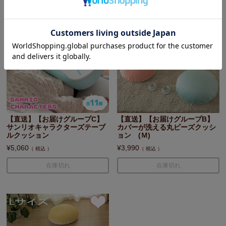
【直送】【お届けグループC】
【直送】【お届けグループB】
サンリオキャラクターズテーブ
カバーが洗える丸ビーズクッシ
ルクッション
ョン (Ｍ)
¥
5,060
¥
3,990
税込
税込
在庫切れ
在庫切れ