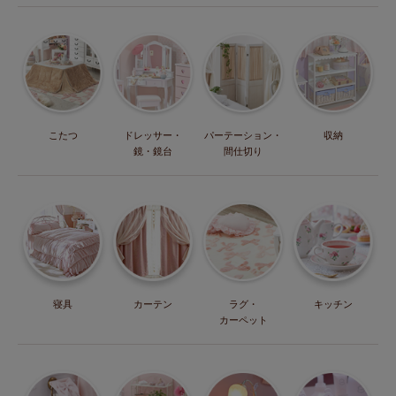
こたつ
ドレッサー・
パーテーション・
収納
鏡・鏡台
間仕切り
寝具
カーテン
ラグ・
キッチン
カーペット