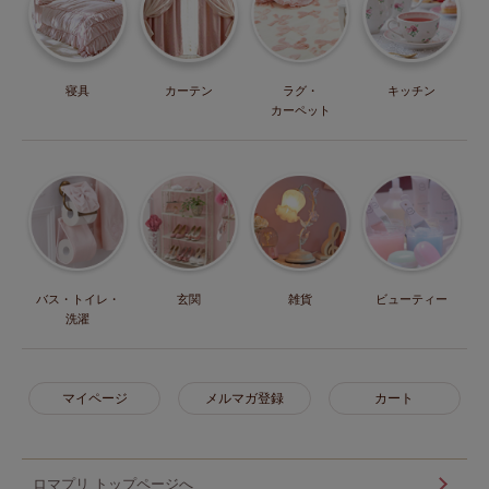
寝具
カーテン
ラグ・
キッチン
カーペット
バス・トイレ・
玄関
雑貨
ビューティー
洗濯
マイページ
メルマガ登録
カート
ロマプリ トップページへ