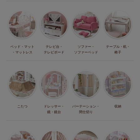
ベッド・マット
テレビ台・
ソファー・
テーブル・机・
・マットレス
テレビボード
ソファーベッド
椅子
こたつ
ドレッサー・
パーテーション・
収納
鏡・鏡台
間仕切り