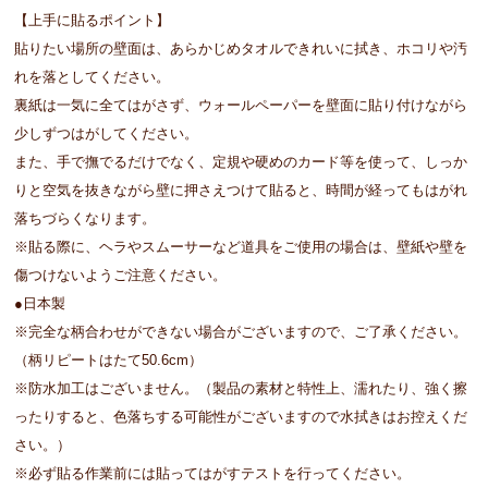
【上手に貼るポイント】
貼りたい場所の壁面は、あらかじめタオルできれいに拭き、ホコリや汚
れを落としてください。
裏紙は一気に全てはがさず、ウォールペーパーを壁面に貼り付けながら
少しずつはがしてください。
また、手で撫でるだけでなく、定規や硬めのカード等を使って、しっか
りと空気を抜きながら壁に押さえつけて貼ると、時間が経ってもはがれ
落ちづらくなります。
※貼る際に、ヘラやスムーサーなど道具をご使用の場合は、壁紙や壁を
傷つけないようご注意ください。
●日本製
※完全な柄合わせができない場合がございますので、ご了承ください。
（柄リピートはたて50.6cm）
※防水加工はございません。（製品の素材と特性上、濡れたり、強く擦
ったりすると、色落ちする可能性がございますので水拭きはお控えくだ
さい。）
※必ず貼る作業前には貼ってはがすテストを行ってください。