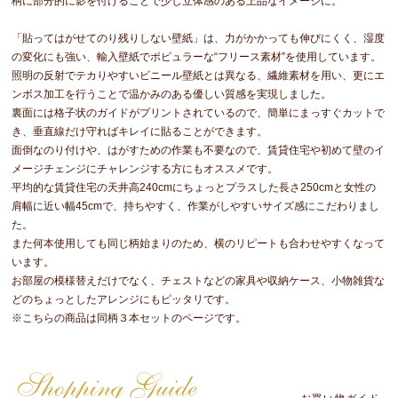
柄に部分的に影を付けることで少し立体感のある上品なイメージに。
「貼ってはがせてのり残りしない壁紙」は、力がかかっても伸びにくく、湿度
の変化にも強い、輸入壁紙でポピュラーな“フリース素材”を使用しています。
照明の反射でテカりやすいビニール壁紙とは異なる、繊維素材を用い、更にエ
ンボス加工を行うことで温かみのある優しい質感を実現しました。
裏面には格子状のガイドがプリントされているので、簡単にまっすぐカットで
き、垂直線だけ守ればキレイに貼ることができます。
面倒なのり付けや、はがすための作業も不要なので、賃貸住宅や初めて壁のイ
メージチェンジにチャレンジする方にもオススメです。
平均的な賃貸住宅の天井高240cmにちょっとプラスした長さ250cmと女性の
肩幅に近い幅45cmで、持ちやすく、作業がしやすいサイズ感にこだわりまし
た。
また何本使用しても同じ柄始まりのため、横のリピートも合わせやすくなって
います。
お部屋の模様替えだけでなく、チェストなどの家具や収納ケース、小物雑貨な
どのちょっとしたアレンジにもピッタリです。
※こちらの商品は同柄３本セットのページです。