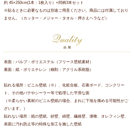
約 45×250cm(1本：1枚入り）×同柄3本セット
※貼るときに必要なものは別途ご用意ください。商品には付属しており
ません。（カッター・メジャー・タオル・押さえヘラなど）
表面：パルプ・ポリエステル（フリース壁紙素材）
裏面：紙・ポリエチレン（糊剤：アクリル系樹脂）
貼れる場所：ビニル壁紙（※）、化粧合板、石膏ボード、コンクリー
ト、その他パテやシーラー等で処理した平滑な面
（※柔らかい素材のビニル壁紙の場合、まれに下地を痛める可能性がご
ざいます。）
貼れない場所：紙の壁紙、砂壁、綿壁、繊維壁、漆喰、オレフィン壁、
表面に汚れ防止等の特殊な加工を施した壁紙