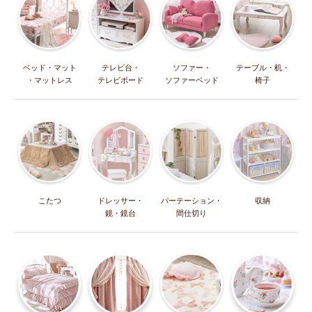
ベッド・マット
テレビ台・
ソファー・
テーブル・机・
・マットレス
テレビボード
ソファーベッド
椅子
こたつ
ドレッサー・
パーテーション・
収納
鏡・鏡台
間仕切り