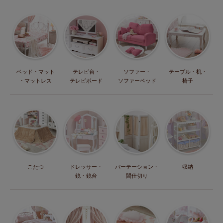
ベッド・マット
テレビ台・
ソファー・
テーブル・机・
・マットレス
テレビボード
ソファーベッド
椅子
こたつ
ドレッサー・
パーテーション・
収納
鏡・鏡台
間仕切り