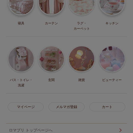
寝具
カーテン
ラグ・
キッチン
カーペット
バス・トイレ・
玄関
雑貨
ビューティー
洗濯
マイページ
メルマガ登録
カート
ロマプリ トップページへ