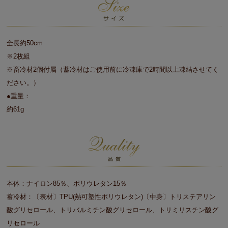
全長約50cm
※2枚組
※畜冷材2個付属（蓄冷材はご使用前に冷凍庫で2時間以上凍結させてく
ださい。）
●重量：
約61g
本体：ナイロン85％、ポリウレタン15％
蓄冷材：〔表材〕TPU(熱可塑性ポリウレタン)〔中身〕トリステアリン
酸グリセロール、トリバルミチン酸グリセロール、トリミリスチン酸グ
リセロール