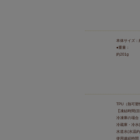
本体サイズ：約
●重量：
約201g
TPU（熱可
【凍結時間(目
冷凍庫の場合
冷蔵庫・冷水(
水道水(水温約
使用連続時間：