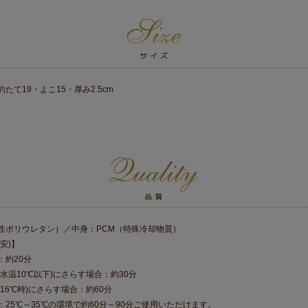
たて19・よこ15・厚み2.5cm
塑性ポリウレタン）／中身：PCM（特殊冷却物質）
安)】
：約20分
水温10℃以下)にさらす場合：約30分
16℃時)にさらす場合：約60分
25℃～35℃の環境で約60分～90分ご使用いただけます。