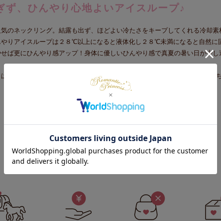
ぎず、ひんやり心地よいアイスループ♪
人気のネックリング。結露も出ず、ほどよい冷たさをキープしてくれる冷却素
んやりアイスループは２８℃以上になると液体化し２８℃未満になると自然に
やせば更にひんやり感アップ！身体に優しいひんやり感で真夏の暑い日が少し
は円周約6.5cmに対し約8.5cmある太いタイプのループでひんやり感が長持
お買い物ガイド