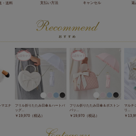
支払い方法
キャンセル
返
送・送料
シマエナ
フリル折りたたみ日傘＆ハートバ
フリル折りたたみ日傘＆ボストン
マルチ
ッグ...
バッ...
リ...
￥
19,970
（税込）
￥
19,970
（税込）
￥
13,9