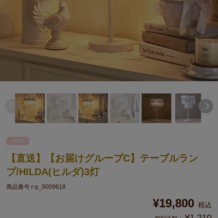
NEW
【直送】【お届けグループC】テーブルラン
プ/HILDA(ヒルダ)3灯
商品番号
r-p_0009618
¥
19,800
税込
¥
1,210