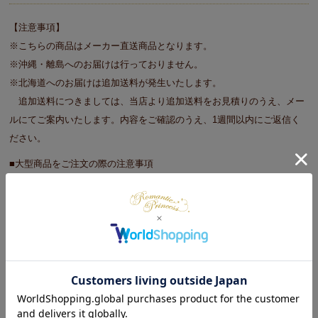
【注意事項】
※こちらの商品はメーカー直送商品となります。
※沖縄・離島へのお届けは行っておりません。
※北海道へのお届けは追加送料が発生いたします。
追加送料につきましては、当店より追加送料をお見積りのうえ、メー
ルにてご案内いたします。内容をご確認のうえ、1週間以内にご返信く
ださい。
■大型商品をご注文の際の注意事項
※商品のサイズや重さ等を目安に玄関口（エレベータ）で搬入が可能か
事前に確認をお願いします。
※重機やクレーンを使っての搬入は承っておりません。
※搬入ができずに返品となる場合は、往復運賃を請求する場合がござい
ます。予めご了承ください。
※日時指定不可