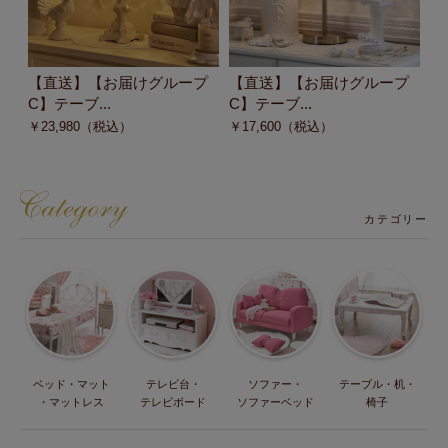
【直送】【お届けグループ
【直送】【お届けグループ
【
C】テーブ...
C】テーブ...
C
￥
23,980
（税込）
￥
17,600
（税込）
￥
カテゴリー
ベッド・マット
テレビ台・
ソファー・
テーブル・机・
・マットレス
テレビボード
ソファーベッド
椅子