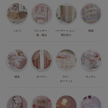
こたつ
ドレッサー・
パーテーション・
収納
鏡・鏡台
間仕切り
寝具
カーテン
ラグ・
キッチン
カーペット