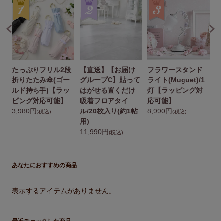
たっぷりフリル2段
【直送】【お届け
フラワースタンド
2
折りたたみ傘(ゴー
グループC】貼って
ライト(Muguet)/1
ルド持ち手)【ラッ
はがせる置くだけ
灯【ラッピング対
ピング対応可能】
吸着フロアタイ
応可能】
1
3,980円
ル/20枚入り(約1帖
8,990円
(税込)
(税込)
用)
11,990円
(税込)
あなたにおすすめの商品
表示するアイテムがありません。