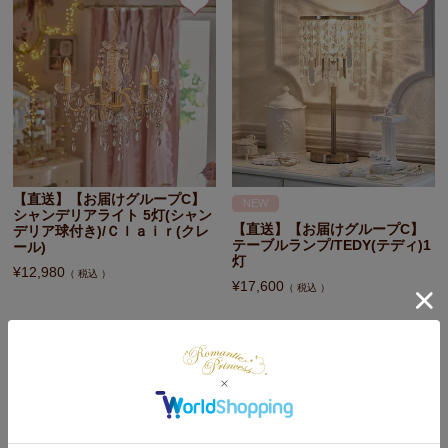
【直送】【お届けグループC】
NEW
シャンデリアライト 5灯(シャン
【直送】【お届けグループC】
デリア球付き)/Ｃｌａｉｒ(クレ
テーブルランプ/TEDY(テディ)1
ール)
灯
¥
12,980
税込
¥
17,600
税込