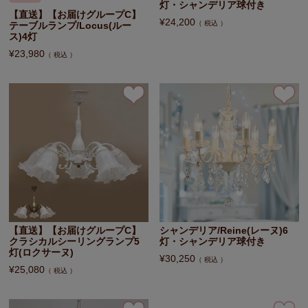
灯・シャンデリア球付き
【直送】【お届けグループC】
¥
24,200
税込
テーブルランプ/Locus(ルー
ス)4灯
¥
23,980
税込
【直送】【お届けグループC】
シャンデリア/Reine(レーヌ)6
クラシカルシーリングランプ5
灯・シャンデリア球付き
灯(ロクサーヌ)
¥
30,250
税込
¥
25,080
税込