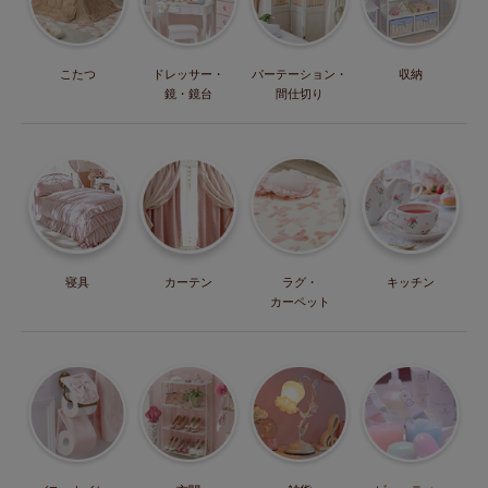
こたつ
ドレッサー・
パーテーション・
収納
鏡・鏡台
間仕切り
寝具
カーテン
ラグ・
キッチン
カーペット