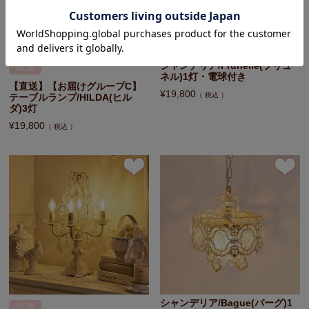
シャンデリア/Prunelle(プリュ
NEW
ネル)1灯・電球付き
【直送】【お届けグループC】
¥
19,800
税込
テーブルランプ/HILDA(ヒル
ダ)3灯
¥
19,800
税込
シャンデリア/Bague(バーグ)1
NEW