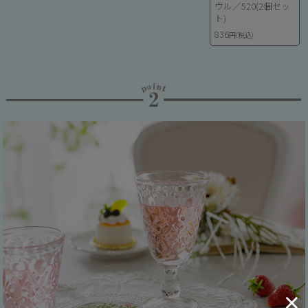
ウル／520(2個セッ
ト)
836
円(税込)