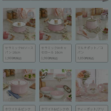
セラミックIHソース
セラミックIHキャ
マルチポット／コ
パン 16cm
セロール 16cm
パン
1,980
1,980
3,850
円(税込)
円(税込)
円(税込)
ホワイト＆ピンク
ホワイト&ピンクの
ティーポット/アリ