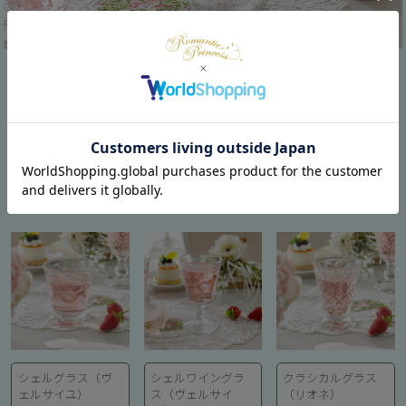
透き通るガラスと優雅な曲線を描いたデザインが美しい、上品
なゴブレットやグラス。1475年に設立されたフランス最古のグ
ラスメーカーの製品で安心のクオリティ。シェルモチーフデザ
インのヴェルサイユシリーズは、夏を感じる今ぴったりなデザ
インでおすすめです♪
シェルグラス（ヴ
シェルワイングラ
クラシカルグラス
ェルサイユ）
ス（ヴェルサイ
（リオネ）