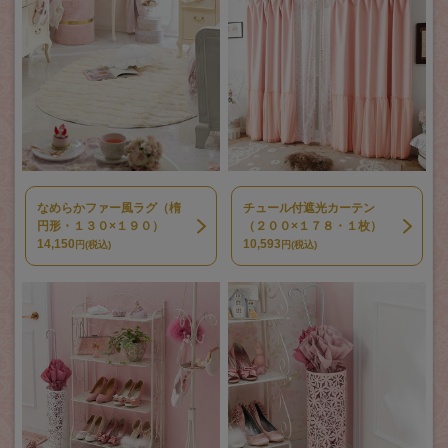
なめらかファー風ラグ（楕
チュール付遮光カーテン
円形・１３０×１９０）
（２００×１７８・１枚）
14,150
10,593
円(税込)
円(税込)