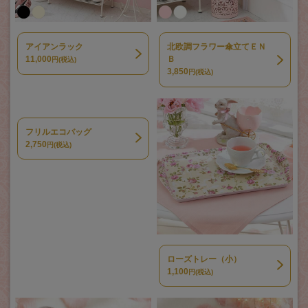
アイアンラック
北欧調フラワー傘立てＥＮ
11,000
Ｂ
円(税込)
3,850
円(税込)
フリルエコバッグ
2,750
円(税込)
ローズトレー（小）
1,100
円(税込)