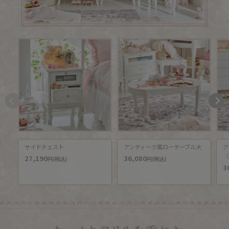
サイドチェスト
アンティーク風ローテーブル大
ア
（
27,190
36,080
円(税込)
円(税込)
3